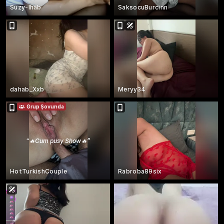
Suzy-Ihab
SaksocuBurcinn
dahab_Xxb
Meryy34
Grup Şovunda
“
🔥Cum pusy Show🔥
”
HotTurkishCouple
Rabroba89six