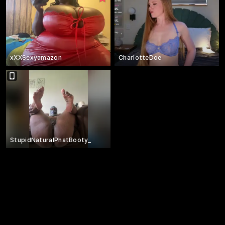
xXXSexyamazon
CharlotteDoe
StupidNaturalPhatBooty_