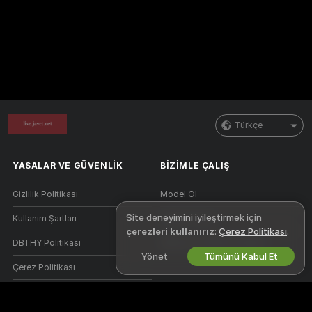
Türkçe
YASALAR VE GÜVENLIK
BIZIMLE ÇALIŞ
Gizlilik Politikası
Model Ol
Site deneyimini iyileştirmek için
Kullanım Şartları
Stüdyo Kaydı
çerezleri kullanırız
:
Çerez Politikası
.
DBTHY Politikası
Webcam Ortaklık Programı
Yönet
Tümünü Kabul Et
Çerez Politikası
Ebeveyn Kontrolü Kılavuzu