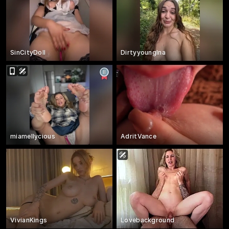
SinCityDoll
DirtyyoungIna
miamellycious
AdritVance
VivianKings
Lovebackground