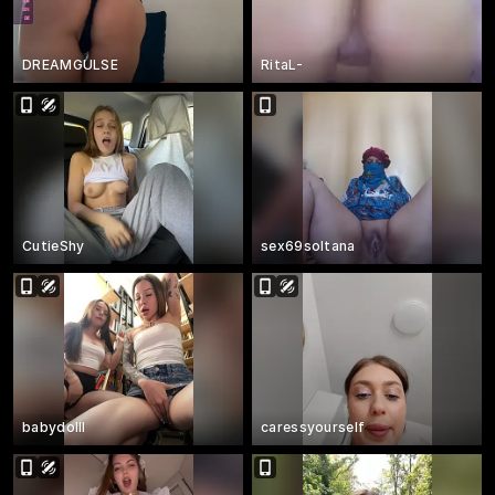
DREAMGULSE
RitaL-
CutieShy
sex69soltana
babydolll
caressyourself