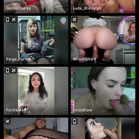
GumusGuray
Leila_Brooklyn
Paige_Turner
Miss69Ri99
ForDearse
JodyBlow