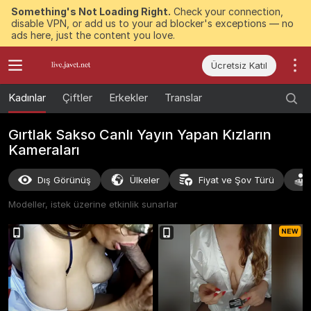
Something's Not Loading Right.
Check your connection,
disable VPN, or add us to your ad blocker's exceptions — no
ads here, just the content you love.
Ücretsiz Katıl
Kadınlar
Çiftler
Erkekler
Translar
Gırtlak Sakso Canlı Yayın Yapan Kızların
Kameraları
Dış Görünüş
Ülkeler
Fiyat ve Şov Türü
Modeller, istek üzerine etkinlik sunarlar