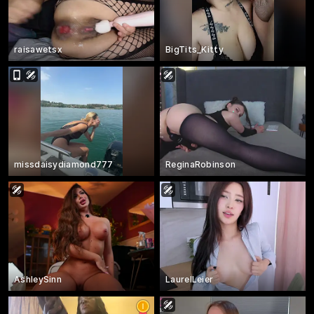
raisawetsx
BigTits_Kitty
missdaisydiamond777
ReginaRobinson
AshleySinn
LaurelLeier