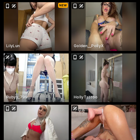
LilyLun
Golden__PollyX
Rubyy_799
HollyTattoo