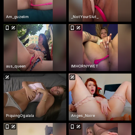
Am_guzelim
_NotYourSlut_
aus_queen
IMHORNYWET
PiquingOgalala
Anges_Noire