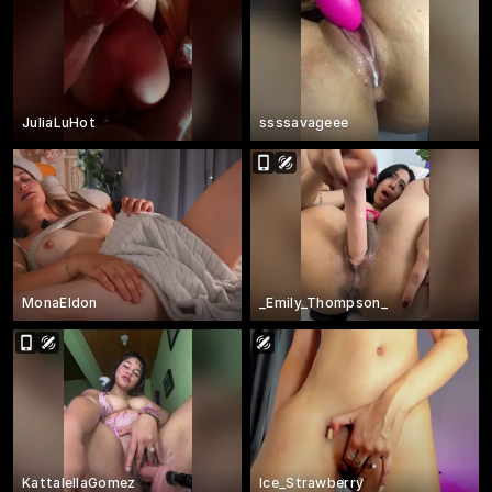
JuliaLuHot
ssssavageee
MonaEldon
_Emily_Thompson_
KattalellaGomez
Ice_Strawberry