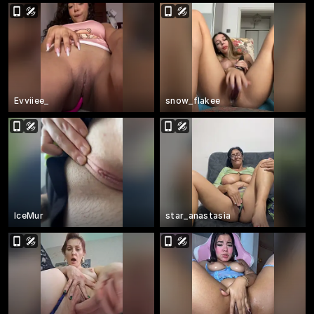
Evviiee_
snow_flakee
IceMur
star_anastasia