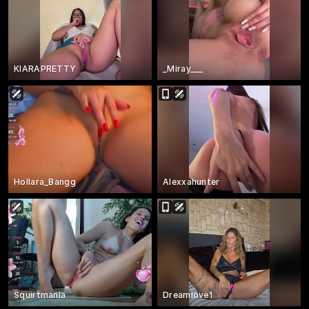
KIARAPRETTY
_Miray___
Hollara_Bangg
Alexxahunter
Squirtmania
Dreamlove1