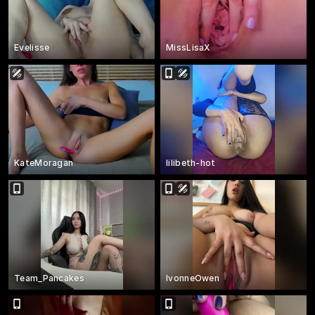
Evelisse
MissLisaX
KateMoragan
lilibeth-hot
Team_Pancakes
IvonneOwen