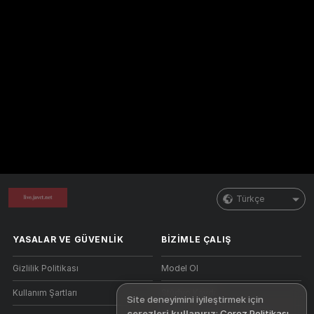
Türkçe
YASALAR VE GÜVENLIK
BIZIMLE ÇALIŞ
Gizlilik Politikası
Model Ol
Kullanım Şartları
Stüdyo Kaydı
Site deneyimini iyileştirmek için
çerezleri kullanırız
:
Çerez Politikası
.