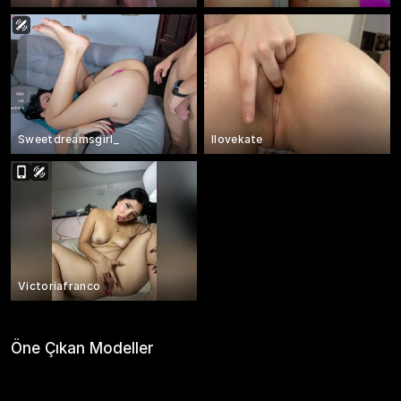
Sweetdreamsgirl_
llovekate
Victoriafranco
Öne Çıkan Modeller