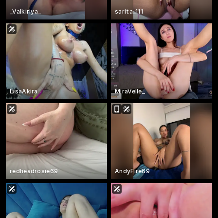
_Valkiriya_
sarita_111
LisaAkira
MiraVelle_
redheadrosie69
AndyFire69