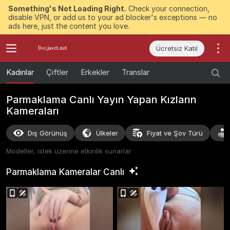
Something's Not Loading Right.
Check your connection,
disable VPN, or add us to your ad blocker's exceptions — no
ads here, just the content you love.
Ücretsiz Katıl
Kadınlar
Çiftler
Erkekler
Translar
Parmaklama Canlı Yayın Yapan Kızların
Kameraları
Dış Görünüş
Ülkeler
Fiyat ve Şov Türü
Modeller, istek üzerine etkinlik sunarlar
Parmaklama Kameralar
Canlı